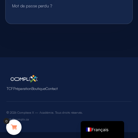
Mot de passe perdu ?
TCF
Préparation
Boutique
Contact
© 2026 Complexe X — Académie. Tous droits réservés.
English (UK)
info@complx.ca
0
Français