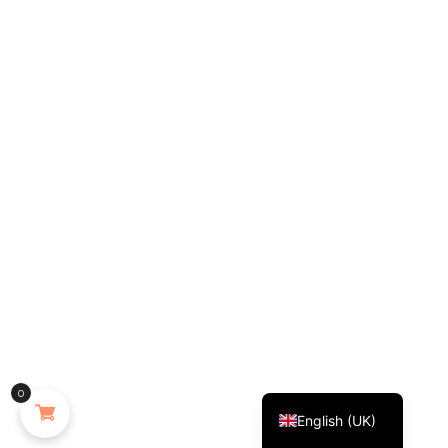
Français
0
English (UK)