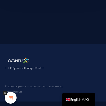
TCF
Préparation
Boutique
Contact
© 2026 Complexe X — Académie. Tous droits réservés.
Français
info@complx.ca
0
English (UK)