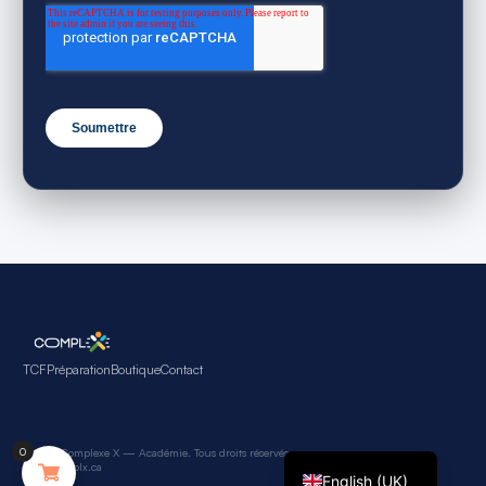
TCF
Préparation
Boutique
Contact
Français
0
© 2026 Complexe X — Académie. Tous droits réservés.
info@complx.ca
English (UK)