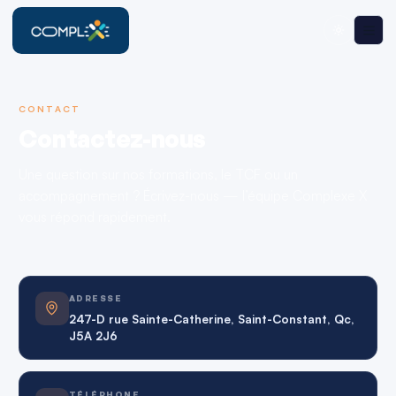
CONTACT
Contactez-nous
Une question sur nos formations, le TCF ou un
accompagnement ? Écrivez-nous — l’équipe Complexe X
vous répond rapidement.
ADRESSE
247-D rue Sainte-Catherine, Saint-Constant, Qc,
J5A 2J6
TÉLÉPHONE