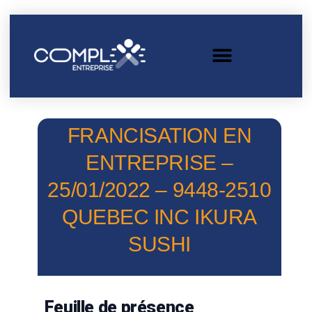
FRANCISATION EN
ENTREPRISE –
25/01/2022 – 9448-2510
QUEBEC INC IKURA
SUSHI
Feuille de présence