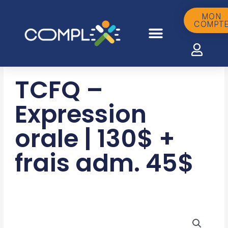
Aller
au
MON
COMPT
contenu
TCFQ –
Expression
orale | 130$ +
frais adm. 45$