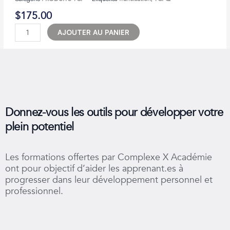
$
175.00
quantité
AJOUTER AU PANIER
de
TCFQ
–
Expression
orale
|
130$
Donnez-vous les outils pour développer votre
+
plein potentiel
frais
adm.
45$
Les formations offertes par Complexe X Académie
ont pour objectif d’aider les apprenant.es à
progresser dans leur développement personnel et
professionnel.