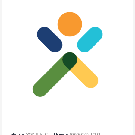
Catégorie
PRODUITS TCF
Étiquettes
francisation
,
TCFQ