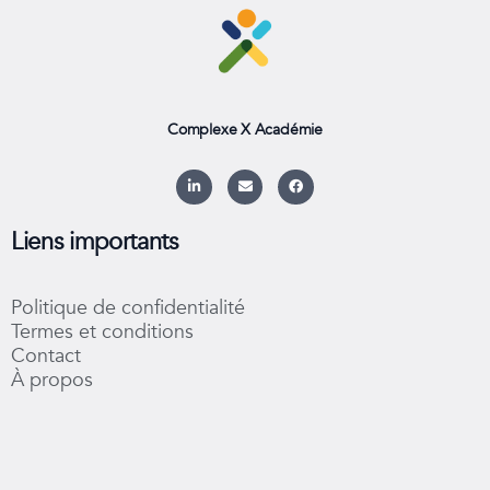
Complexe X Académie
L
E
F
i
n
a
n
v
c
k
e
e
e
l
b
Liens importants
d
o
o
i
p
o
n
e
k
-
Politique de confidentialité
i
n
Termes et conditions
Contact
À propos