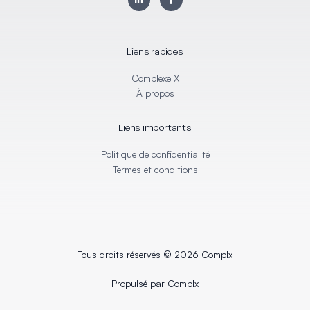
i
a
n
c
k
e
e
b
d
o
i
o
Liens rapides
n
k
-
-
i
f
Complexe X
n
À propos
Liens importants
Politique de confidentialité
Termes et conditions
Tous droits réservés © 2026 Complx
Propulsé par Complx