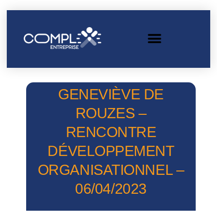
GENEVIÈVE DE
ROUZES –
RENCONTRE
DÉVELOPPEMENT
ORGANISATIONNEL –
06/04/2023