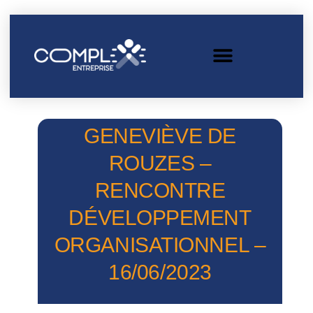
GENEVIÈVE DE
ROUZES –
RENCONTRE
DÉVELOPPEMENT
ORGANISATIONNEL –
16/06/2023