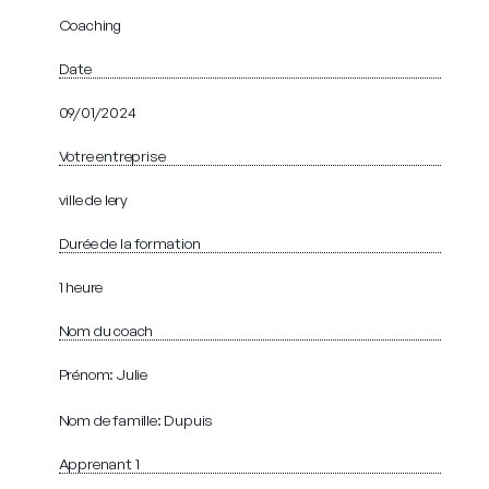
Coaching
Date
09/01/2024
Votre entreprise
ville de lery
Durée de la formation
1 heure
Nom du coach
Prénom: Julie
Nom de famille: Dupuis
Apprenant 1