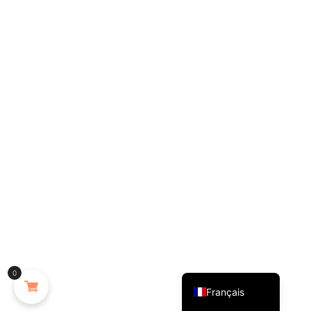
English (UK)
0
Français