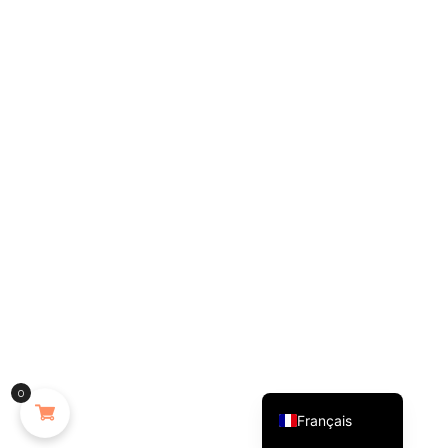
English (UK)
0
Français