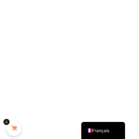
English (UK)
0
Français