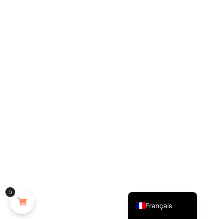
English (UK)
0
Français