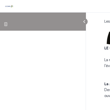
Les
LE
La 
l’é
La
Des
ouv