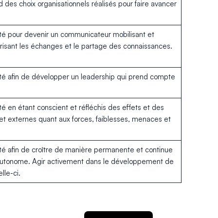
d des choix organisationnels réalisés pour faire avancer
ns sa mission.
lité pour devenir un communicateur mobilisant et
risant les échanges et le partage des connaissances.
lité afin de développer un leadership qui prend compte
ité en étant conscient et réfléchis des effets et des
et externes quant aux forces, faiblesses, menaces et
lité afin de croître de manière permanente et continue
autonome. Agir activement dans le développement de
lle-ci.
English (UK)