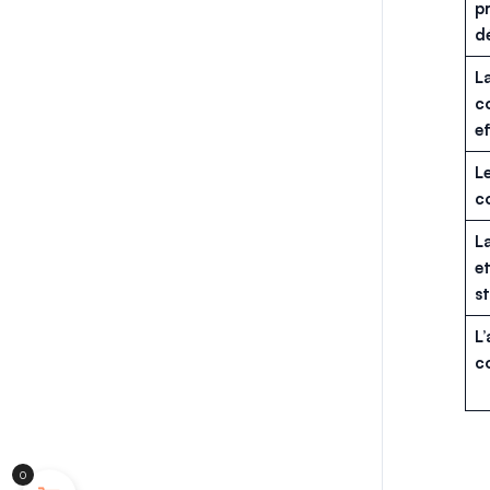
pr
d
L
c
ef
Le
c
La
et
s
L
c
0