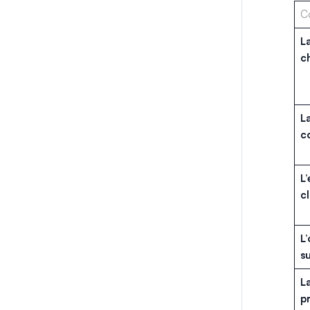
C
L
c
L
c
L’
cl
L’
su
L
p