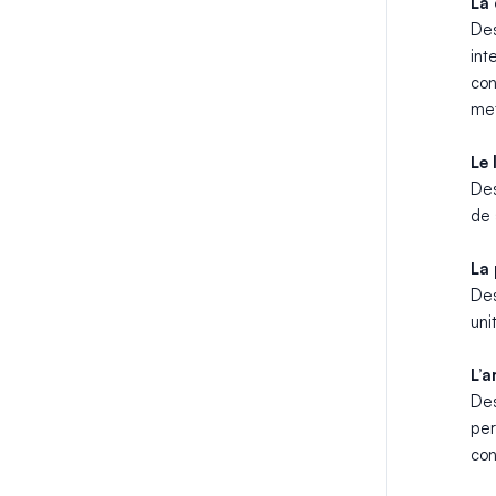
La
Des
int
con
met
Le 
Des
de 
La 
Des
uni
L’a
Des
per
con