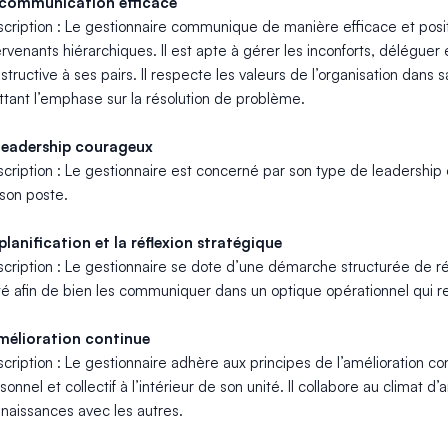
 communication efficace
cription : Le gestionnaire communique de manière efficace et positi
ervenants hiérarchiques. Il est apte à gérer les inconforts, déléguer 
structive à ses pairs. Il respecte les valeurs de l’organisation dan
tant l’emphase sur la résolution de problème.
leadership courageux
cription : Le gestionnaire est concerné par son type de leadership 
son poste.
planification et la réflexion stratégique
cription : Le gestionnaire se dote d’une démarche structurée de réfle
té afin de bien les communiquer dans un optique opérationnel qui res
mélioration continue
cription : Le gestionnaire adhère aux principes de l’amélioration c
sonnel et collectif à l’intérieur de son unité. Il collabore au climat
naissances avec les autres.