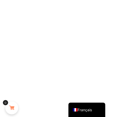
English (UK)
0
Français