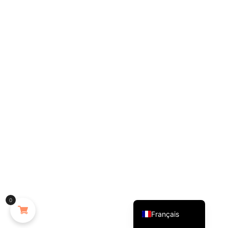
English (UK)
0
Français