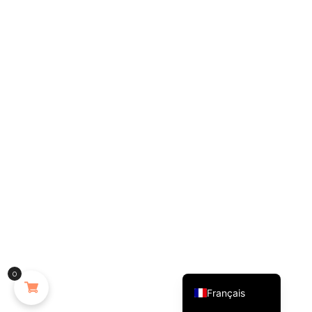
English (UK)
0
Français