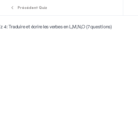
Précédent Quiz
z 4: Traduire et écrire les verbes en L,M,N,O (7 questions)