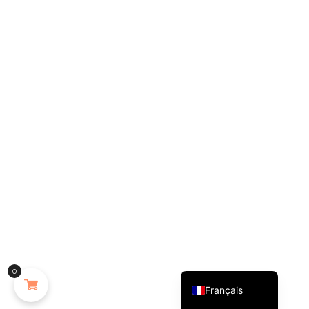
English (UK)
0
Français