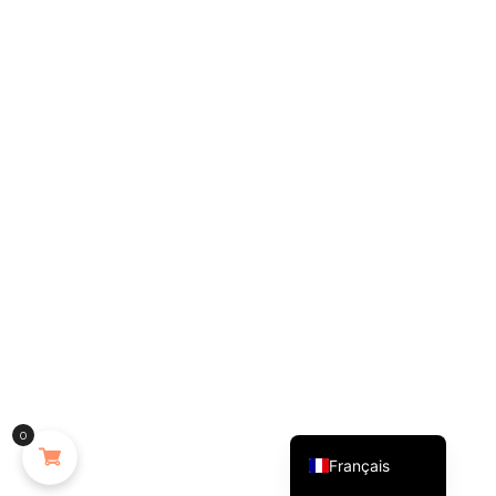
English (UK)
0
Français