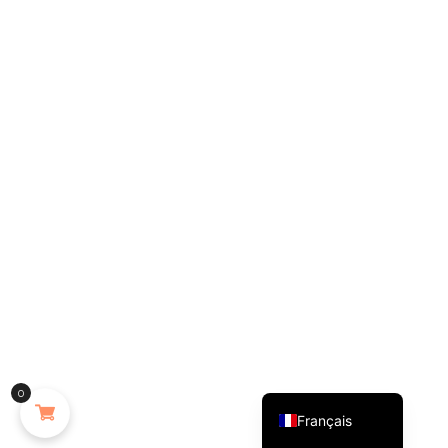
English (UK)
0
Français