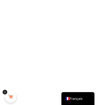
English (UK)
0
Français