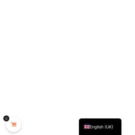
Français
0
English (UK)