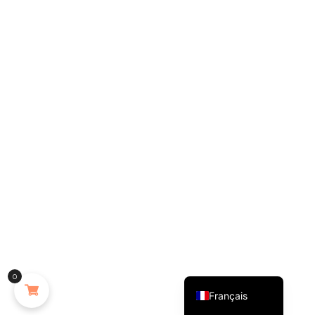
English (UK)
0
Français