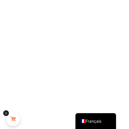
English (UK)
0
Français