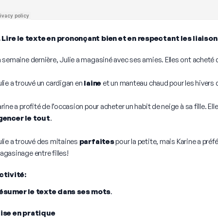
. Lire le texte en prononçant bien et en respectant les liaiso
 semaine dernière, Julie a magasiné avec ses amies. Elles ont acheté 
lie a trouvé un cardigan en
laine
et un manteau chaud pour les hivers 
rine a profité de l’occasion pour acheter un habit de neige à sa fille. E
gencer
le tout
.
ulie a trouvé des mitaines
parfaites
pour la petite, mais Karine a préfé
gasinage entre filles!
ctivité:
ésumer le texte dans ses mots
.
ise en pratique