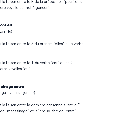
t la liaison entre le R de la préposition “pour” et la
ère voyelle du mot “agencer”
 ont eu
 zon tu)
t la liaison entre le S du pronom “elles” et le verbe
t la liaison entre le T du verbe “ont” et les 2
ères voyelles “eu”
sinage entre
 ga zi na jen tr)
t la liaison entre la dernière consonne avant le E
de “magasinage” et la 1ère syllabe de “entre”