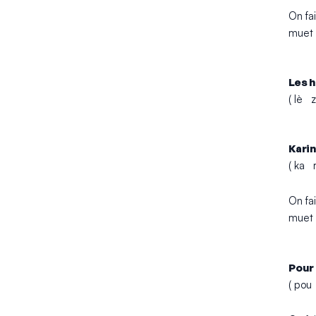
On fai
muet 
Les h
( lè z
Karin
( ka 
On fai
muet 
Pour
( po