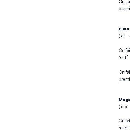
On fai
premi
Elles
( èll
On fai
“ont”
On fai
premi
Maga
( ma
On fai
muet 