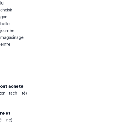
lui
choisir
gant
belle
journée
magasinage
entre
 ont acheté
 zon tach té)
ine et
lè né)