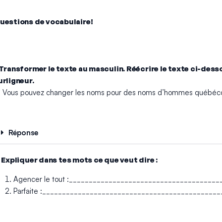
uestions de vocabulaire!
.Transformer le texte au masculin. Réécrire le texte ci-dess
urligneur.
* Vous pouvez changer les noms pour des noms d’hommes québéco
Réponse
. Expliquer dans tes mots ce que veut dire :
Agencer le tout :_____________________________________
Parfaite :____________________________________________