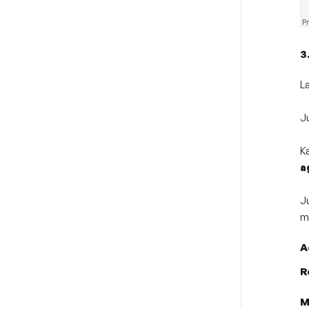
3
La
Ju
Ka
a
J
ma
A
R
M