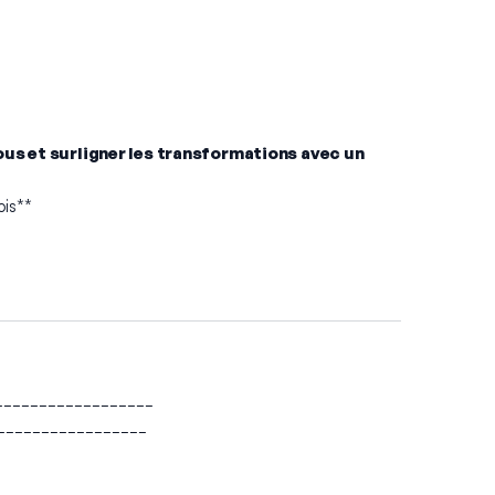
ous et surligner les transformations avec un
is**
___________________
__________________