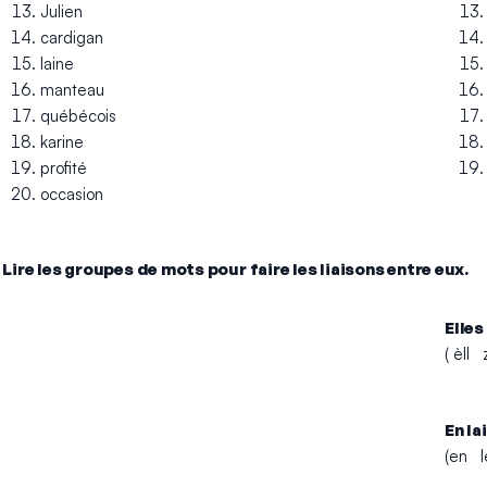
Julien
cardigan
laine
manteau
québécois
karine
profité
occasion
. Lire les groupes de mots pour faire les liaisons entre eux.
Elles
( èll
En la
(en 