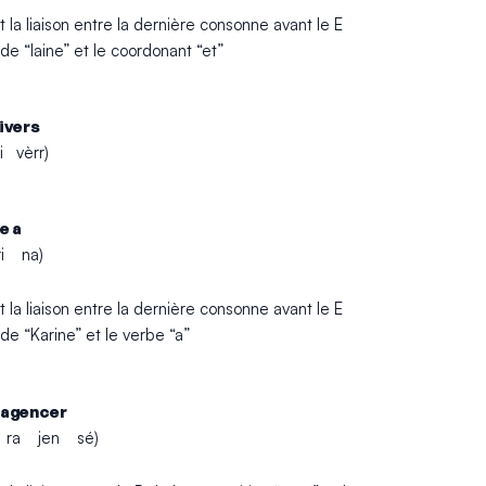
t la liaison entre la dernière consonne avant le E
de “laine” et le coordonant “et”
ivers
i vèrr)
e a
ri na)
t la liaison entre la dernière consonne avant le E
de “Karine” et le verbe “a”
 agencer
u ra jen sé)