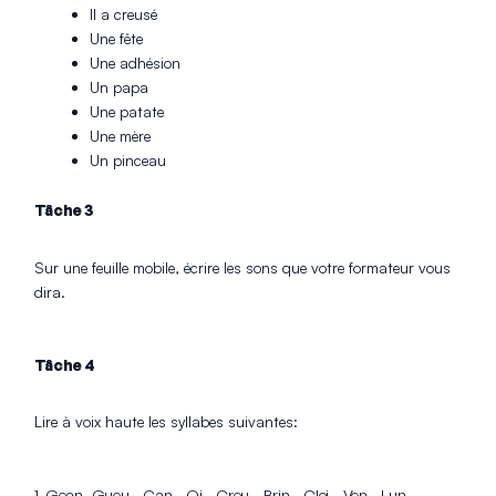
Il a creusé
Une fête
Une adhésion
Un papa
Une patate
Une mère
Un pinceau
Tâche 3
Sur une feuille mobile, écrire les sons que votre formateur vous
dira.
Tâche 4
Lire à voix haute les syllabes suivantes:
1. Gean -Gueu – Çan – Oi – Creu – Brin – Cloi – Ven – Lun –