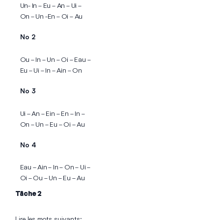
Un- In – Eu – An – Ui –
On – Un -En – Oi – Au
No 2
Ou – In – Un – Oi – Eau –
Eu – Ui – In – Ain – On
No 3
Ui – An – Ein – En – In –
On – Un – Eu – Oi – Au
No 4
Eau – Ain – In – On – Ui –
Oi – Ou – Un – Eu – Au
Tâche 2
Lire les mots suivants: