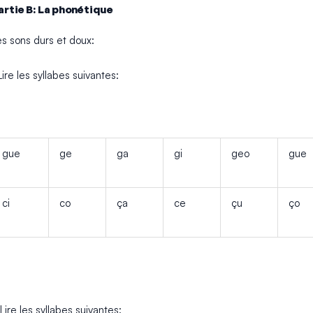
artie B: La phonétique
es sons durs et doux:
Lire les syllabes suivantes:
gue
ge
ga
gi
geo
gue
ci
co
ça
ce
çu
ço
Lire les syllabes suivantes: