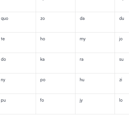
quo
zo
da
du
te
ho
my
jo
do
ka
ra
su
ny
po
hu
zi
pu
fo
jy
lo