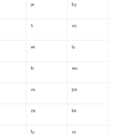
je
by
ti
vo
wi
lu
ki
wu
vu
pa
za
ke
fu
vy