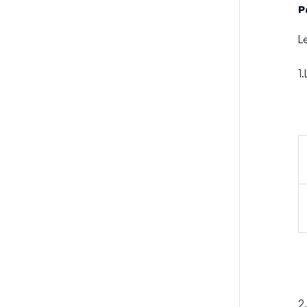
P
L
1.
2.