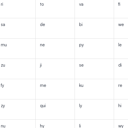
ri
to
va
fi
sa
de
bi
we
mu
ne
py
le
zu
ji
se
di
fy
me
ku
re
zy
qui
ly
hi
nu
hy
li
wy