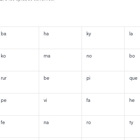
ba
ha
ky
la
ko
ma
no
bo
rur
be
pi
que
pe
vi
fa
he
fe
na
ro
ty