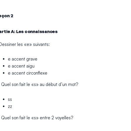
eçon 2
artie A: Les connaissances
.Dessiner les «e» suivants:
e accent grave
e accent aigu
e accent circonflexe
. Quel son fait le «s» au début d’un mot?
ss
zz
 Quel son fait le «s» entre 2 voyelles?