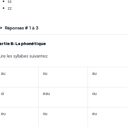
ss
zz
Réponses # 1 à 3
artie B: La phonétique
Lire les syllabes suivantes:
au
ou
au
oi
eau
ou
eu
ou
eu