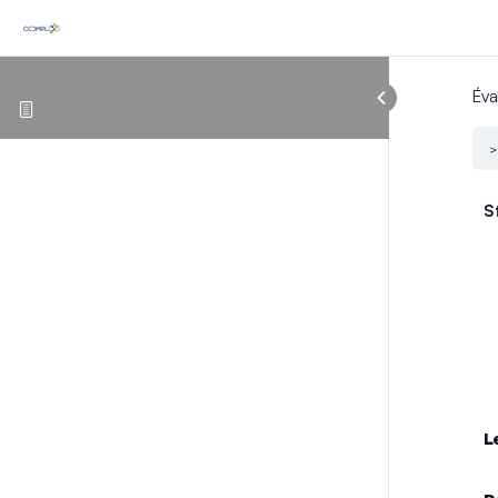
Éva
S
L