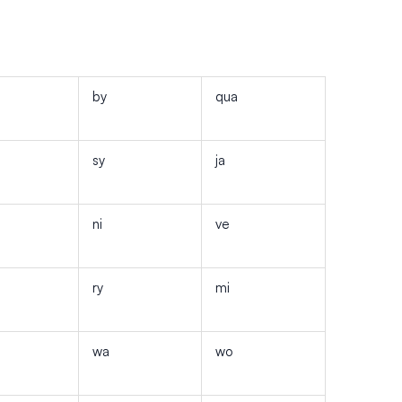
by
qua
sy
ja
ni
ve
ry
mi
wa
wo