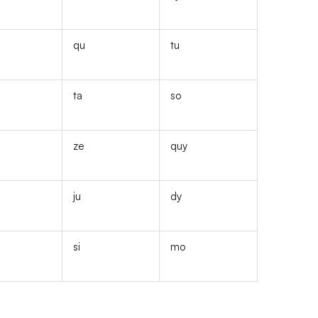
qu
tu
ta
so
ze
quy
ju
dy
si
mo