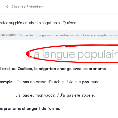
Chapitre Précédent
rcice supplémentaire: La négation au Québec
FR-VERB00 Cahier de conjugaison: Les verbes usuels
Exercice supplémentai
La langue popula
 l’oral, au Québec, la négation change avec les pronoms.
xemple :
J’ai
pas
de passe d’autobus. / Je suis
pas
jeune.
J’ai
pas
eu mon vaccin. / J’ai
pas
été appelé.
es pronoms changent de forme.