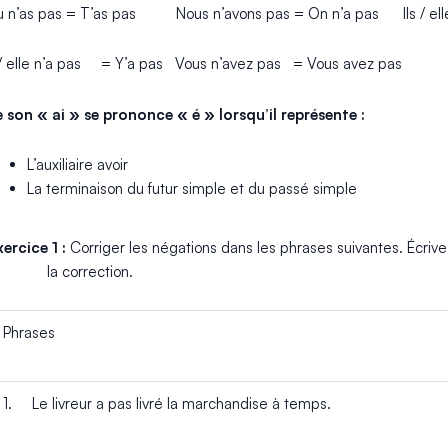
u n’as pas = T’as pas Nous n’avons pas = On n’a pas Ils / elles
l / elle n’a pas = Y’a pas Vous n’avez pas = Vous avez pas
e son « ai » se prononce « é » lorsqu’il représente :
L’auxiliaire avoir
La terminaison du futur simple et du passé simple
xercice 1 :
Corriger les négations dans les phrases suivantes. Éc
a correction.
Phrases
1. Le livreur a pas livré la marchandise à temps.