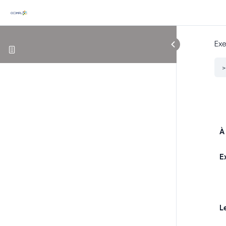
Exe
À
E
L