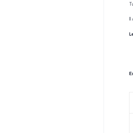
T
I
L
E
l