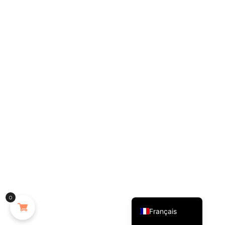
English (UK)
0
Français