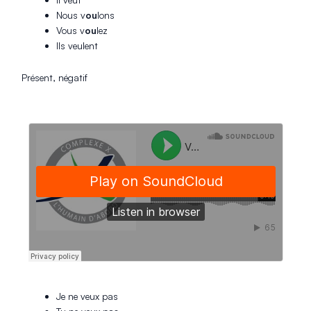
Nous v
ou
lons
Vous v
ou
lez
Ils veulent
Présent, négatif
Je ne veux pas