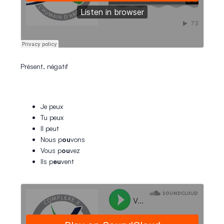
Présent, négatif
Je peux
Tu peux
Il peut
Nous p
ou
vons
Vous p
ou
vez
Ils p
eu
vent