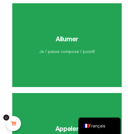
Allumer
J'ai allumé
Je / passé composé / positif
English (UK)
0
Français
Appeler