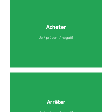
Acheter
Je n'achète pas
Je / présent / négatif
Arrêter
Je n'arrête pas