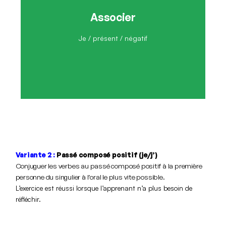
Associer
Je n'associe pas
Je / présent / négatif
Variante 2 :
Passé composé positif (je/j’)
Conjuguer les verbes au passé composé positif à la première
personne du singulier à l’oral le plus vite possible.
L’exercice est réussi lorsque l’apprenant n’a plus besoin de
réfléchir.