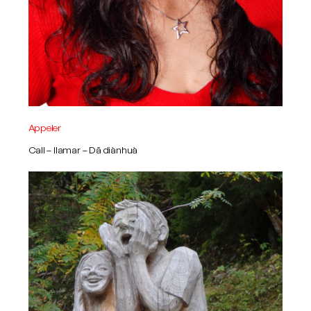
Appeler
Call – llamar – Dă diànhuà