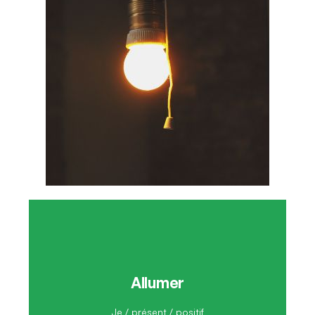
Allumer
J'allume
Je / présent / positif