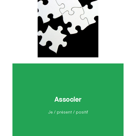
Associer
J'associe
Je / présent / positif