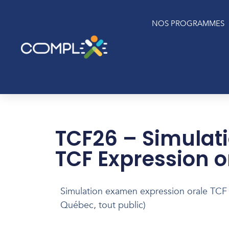
Aller
au
NOS PROGRAMMES
contenu
TCF26 – Simulat
TCF Expression o
Simulation examen expression orale TCF
Québec, tout public)