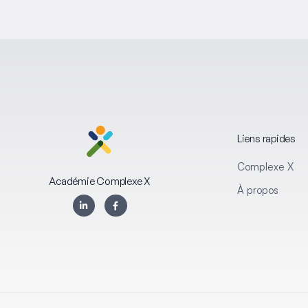
Liens rapides
Complexe X
Académie Complexe X
À propos
L
F
i
a
n
c
k
e
e
b
d
o
i
o
n
k
-
-
i
f
n