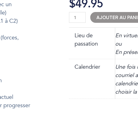
$
49.95
ec un
le)
quantité
AJOUTER AU PANI
1 à C2)
de
TCF26
Lieu de
En virtu
(forces,
-
passation
ou
Simulation
En prése
TCF
Expression
Calendrier
Une fois 
orale
courriel 
n
calendrie
l
choisir l
actuel
r progresser