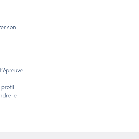
rer son
 l’épreuve
profil
ndre le