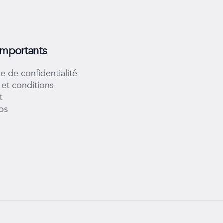
importants
ue de confidentialité
et conditions
t
os