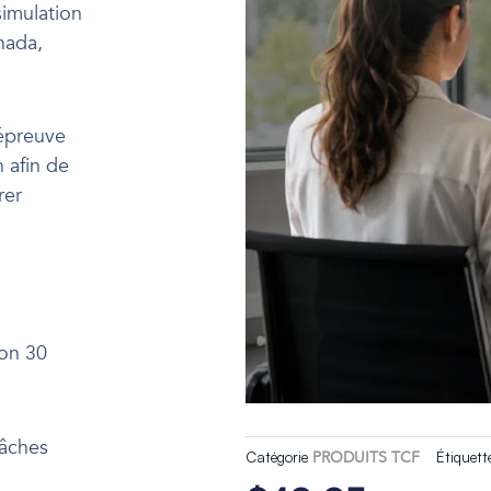
simulation
nada,
’épreuve
 afin de
rer
ron 30
tâches
Catégorie
PRODUITS TCF
Étiquett