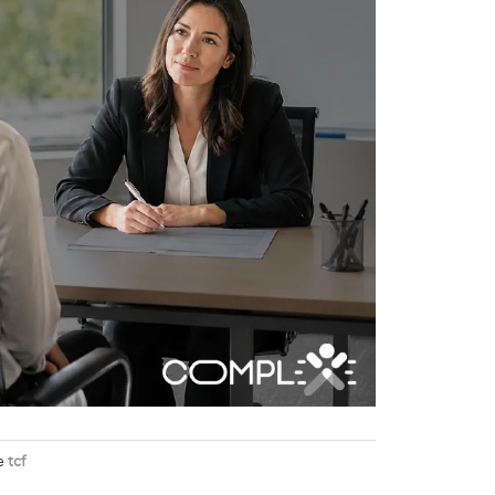
e
tcf