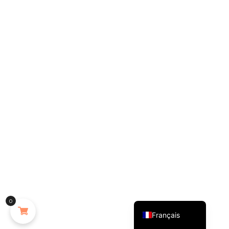
English (UK)
0
Français