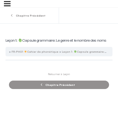
Chapitre Précédent
Leçon 1:
Capsule grammaire: Le genre et le nombre des noms
FR-PH01
Cahier de phonétique
Leçon 1:
Capsule grammaire: Le genre et le nombre des noms
Retourner à Leçon
Chapitre Précédent