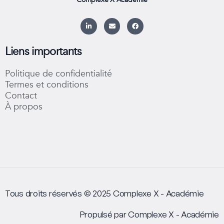
L
E
F
i
n
a
n
v
c
k
e
e
e
l
b
Liens importants
d
o
o
i
p
o
n
e
k
Politique de confidentialité
-
i
Termes et conditions
n
Contact
À propos
Tous droits réservés © 2025 Complexe X - Académie
Propulsé par Complexe X - Académie