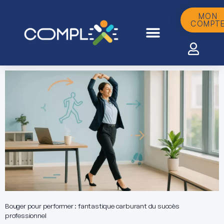
Aller
au
MON
COMPT
contenu
Bouger pour performer : fantastique carburant du succès
professionnel