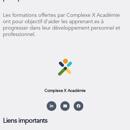
Les formations offertes par Complexe X Académie
ont pour objectif d’aider les apprenant.es à
progresser dans leur développement personnel et
professionnel.
Complexe X Académie
L
E
F
i
n
a
n
v
c
k
e
e
e
l
b
Liens importants
d
o
o
i
p
o
n
e
k