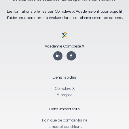
Les formations offertes par Complexe X Académie ont pour objectif
d'aider les apprenants à évoluer dans leur cheminement de carrière.
Académie Complexe X
L
F
i
a
n
c
k
e
e
b
d
o
i
o
Liens rapides
n
k
-
-
i
f
Complexe X
n
À propos
Liens importants
Politique de confidentialité
Termes et conditions