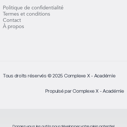
-
Politique de confidentialité
i
n
Termes et conditions
Contact
À propos
Tous droits réservés © 2025 Complexe X - Académie
Propulsé par Complexe X - Académie
Donnez-vous les outils pour développer votre plein potentiel