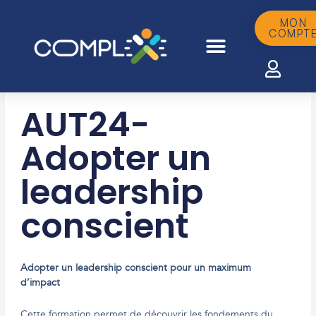
Aller
au
MON
COMPT
contenu
AUT24-
Adopter un
leadership
conscient
Adopter un leadership conscient pour un maximum
d’impact
Cette formation permet de découvrir les fondements du