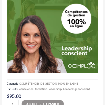
Catégorie
COMPÉTENCES DE GESTION 100% EN LIGNE
Étiquettes
conscience
,
formation
,
leadership
,
Leadership conscient
$
95.00
quantité
AJOUTER AU PANIER