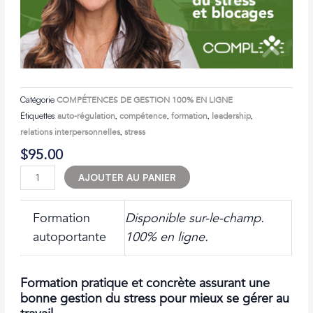
Catégorie
COMPÉTENCES DE GESTION 100% EN LIGNE
Étiquettes
auto-régulation
,
compétence
,
formation
,
leadership
,
relations interpersonnelles
,
stress
$
95.00
quantité
AJOUTER AU PANIER
de
AUT24–
Formation
Disponible sur-le-champ.
Gérer
le
autoportante
100% en ligne.
stress
et
surmonter
Formation pratique et concrète assurant une
les
bonne gestion du stress pour mieux se gérer au
blocages