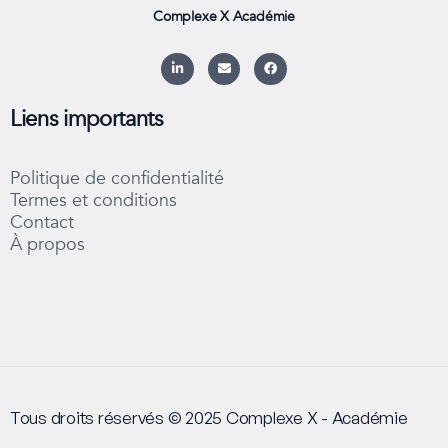
Complexe X Académie
L
E
F
i
n
a
n
v
c
k
e
e
e
l
b
Liens importants
d
o
o
i
p
o
n
e
k
-
Politique de confidentialité
i
n
Termes et conditions
Contact
À propos
Tous droits réservés © 2025 Complexe X - Académie