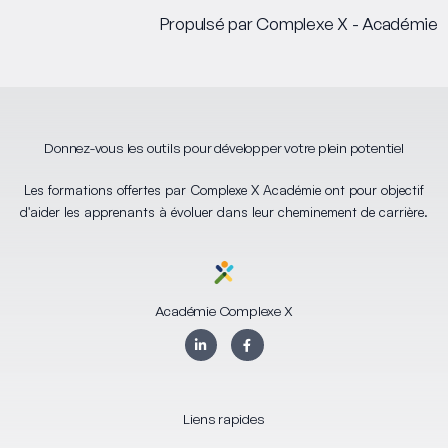
Propulsé par Complexe X - Académie
Donnez-vous les outils pour développer votre plein potentiel
Les formations offertes par Complexe X Académie ont pour objectif
d'aider les apprenants à évoluer dans leur cheminement de carrière.
Académie Complexe X
L
F
i
a
n
c
k
e
e
b
d
o
i
o
Liens rapides
n
k
-
-