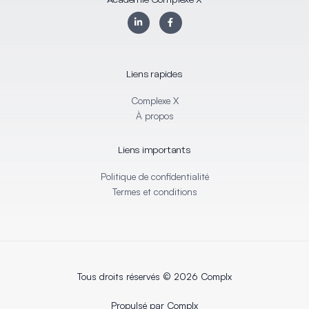
L
F
i
a
n
c
k
e
e
b
d
o
i
o
Liens rapides
n
k
-
-
i
f
Complexe X
n
À propos
Liens importants
Politique de confidentialité
Termes et conditions
Tous droits réservés © 2026 Complx
Propulsé par Complx