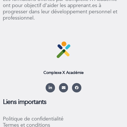
ont pour objectif d’aider les apprenant.es à
The saboteurs: identify them to succeed in your approach
progresser dans leur développement personnel et
professionnel.
Complexe X Académie
L
E
F
i
n
a
n
v
c
k
e
e
e
l
b
Liens importants
d
o
o
i
p
o
n
e
k
-
Politique de confidentialité
i
n
Termes et conditions