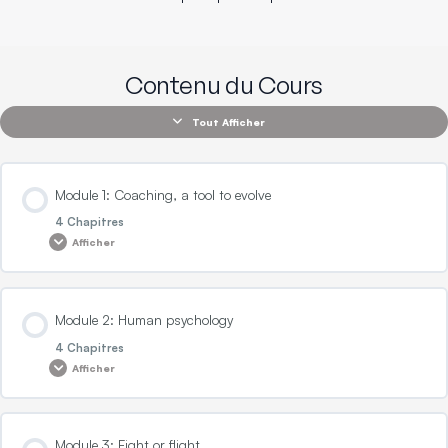
Contenu du Cours
Tout Afficher
Module 1: Coaching, a tool to evolve
4 Chapitres
Afficher
Contenu de la Leçon
Module 2: Human psychology
0% TERMINÉ
0/4 Etapes
4 Chapitres
Afficher
The past, present and future, understanding the needs of an individual
Contenu de la Leçon
Module 3: Fight or flight