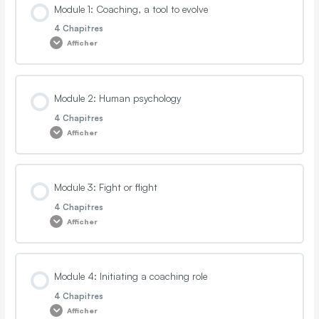
Module 1: Coaching, a tool to evolve
4 Chapitres
Afficher
Contenu de la Leçon
Module 2: Human psychology
0% TERMINÉ
0/4 Etapes
4 Chapitres
Afficher
The past, present and future, understanding the needs of an
individual
Contenu de la Leçon
Module 3: Fight or flight
0% TERMINÉ
0/4 Etapes
4 Chapitres
The needs of human beings, knowing how to position them in the
Afficher
workplace
Values
Contenu de la Leçon
The inner self and the ego, distinguish between personal or
Module 4: Initiating a coaching role
0% TERMINÉ
0/4 Etapes
professional problem
Attitudes
4 Chapitres
Afficher