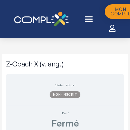
Aller
au
MON
COMPT
contenu
Z-Coach X (v. ang.)
Statut actuel
NON-INSCRIT
Tarif
Fermé