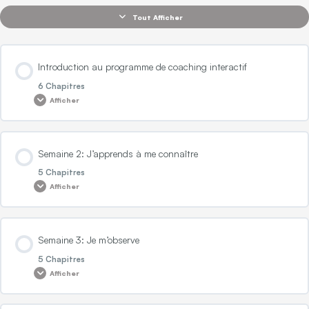
Tout Afficher
Introduction au programme de coaching interactif
6 Chapitres
Afficher
Contenu de la Leçon
Semaine 2: J’apprends à me connaître
0% TERMINÉ
0/6 Etapes
5 Chapitres
Afficher
Introduction au programme
Contenu de la Leçon
Semaine 3: Je m’observe
0% TERMINÉ
0/5 Etapes
L’objectif de la semaine
5 Chapitres
Afficher
L’objectif de la semaine: J’apprends à me connaître
Les notions de la semaine