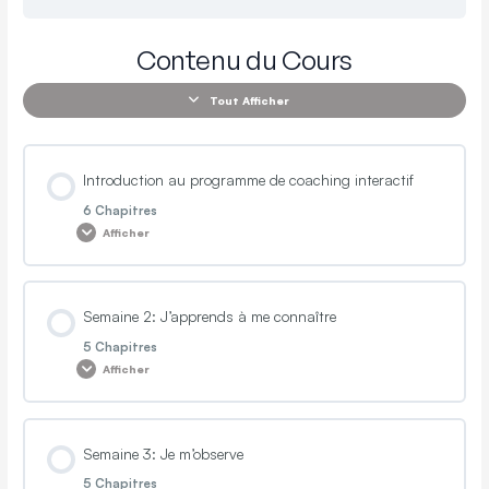
Contenu du Cours
Tout Afficher
Introduction au programme de coaching interactif
6 Chapitres
Afficher
Contenu de la Leçon
Semaine 2: J’apprends à me connaître
0% TERMINÉ
0/6 Etapes
5 Chapitres
Afficher
Introduction au programme
Contenu de la Leçon
Semaine 3: Je m’observe
0% TERMINÉ
0/5 Etapes
L’objectif de la semaine
5 Chapitres