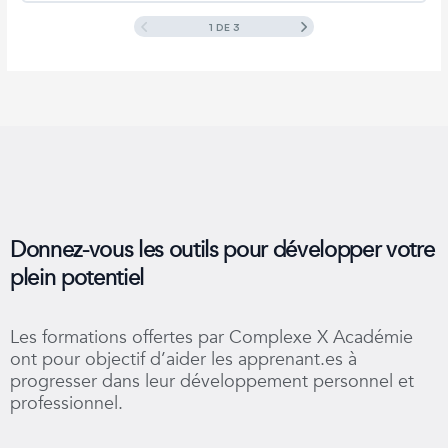
Mon plan d’action hebdomadaire
1 DE 3
Contenu de la Leçon
0% TERMINÉ
0/5 Etapes
Les notions de la semaine
Ma réflexion personnelle
L’objectif de la semaine
Mon plan d’action hebdomadaire
Je passe à l’action
Les notions de la semaine
Ma réflexion personnelle
Donnez-vous les outils pour développer votre
Mon plan d’action hebdomadaire
Je passe à l’action
plein potentiel
Ma réflexion personnelle
Les formations offertes par Complexe X Académie
ont pour objectif d’aider les apprenant.es à
progresser dans leur développement personnel et
Je passe à l’action
professionnel.