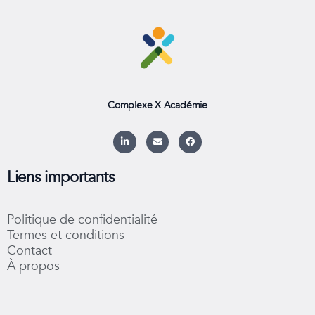
Complexe X Académie
L
E
F
i
n
a
n
v
c
k
e
e
e
l
b
Liens importants
d
o
o
i
p
o
n
e
k
-
Politique de confidentialité
i
n
Termes et conditions
Contact
À propos