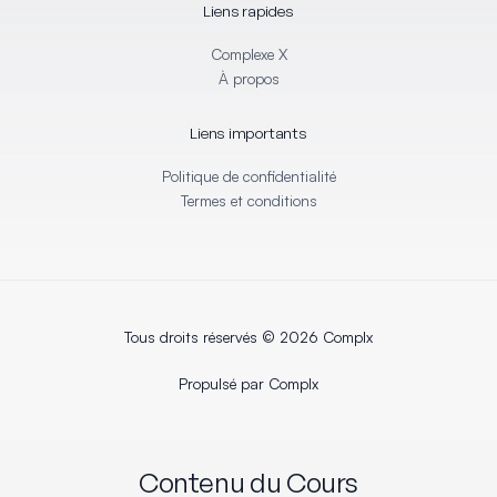
i
o
Liens rapides
n
k
-
-
i
f
Complexe X
n
À propos
Liens importants
Politique de confidentialité
Termes et conditions
Tous droits réservés © 2026 Complx
Propulsé par Complx
Contenu du Cours