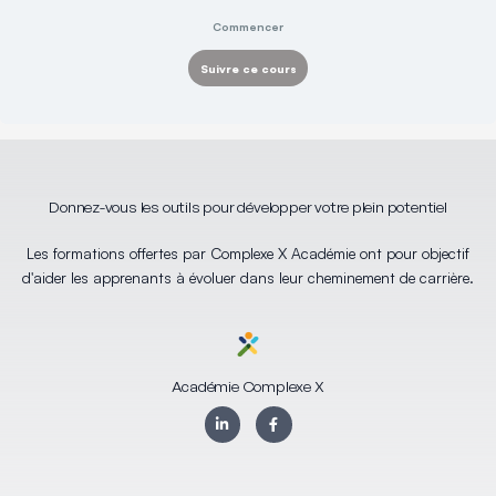
Commencer
Suivre ce cours
Donnez-vous les outils pour développer votre plein potentiel
Les formations offertes par Complexe X Académie ont pour objectif
d'aider les apprenants à évoluer dans leur cheminement de carrière.
Académie Complexe X
L
F
i
a
n
c
k
e
e
b
d
o