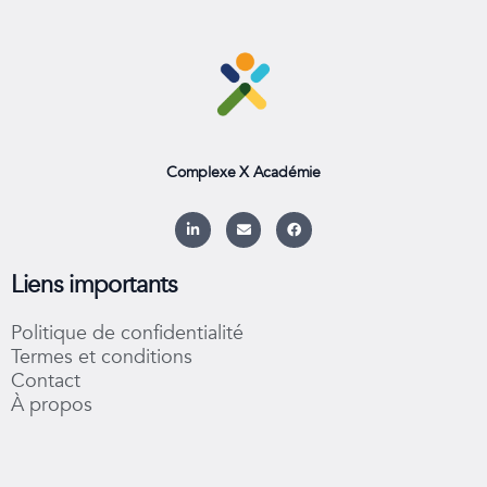
Complexe X Académie
L
E
F
i
n
a
n
v
c
k
e
e
e
l
b
Liens importants
d
o
o
i
p
o
n
e
k
Politique de confidentialité
-
i
Termes et conditions
n
Contact
À propos