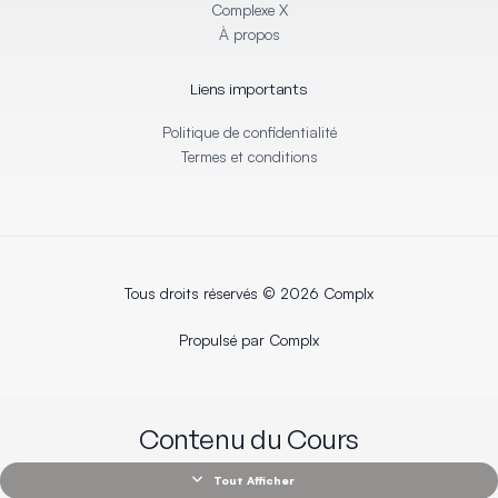
i
f
Complexe X
n
À propos
Liens importants
Politique de confidentialité
Termes et conditions
Tous droits réservés © 2026 Complx
Propulsé par Complx
Contenu du Cours
Tout Afficher