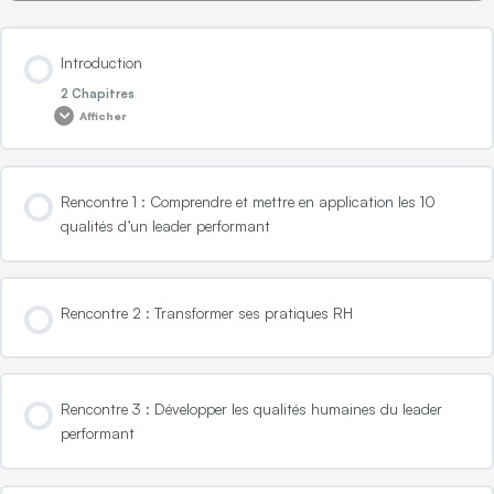
Introduction
2 Chapitres
Afficher
Contenu de la Leçon
Rencontre 1 : Comprendre et mettre en application les 10
0% TERMINÉ
0/2 Etapes
qualités d’un leader performant
Vous préparer à la formation
Rencontre 2 : Transformer ses pratiques RH
Profil NOVA – Analyse psychométrique personnelle
Rencontre 3 : Développer les qualités humaines du leader
performant