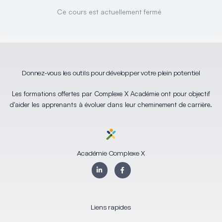
Ce cours est actuellement fermé
Donnez-vous les outils pour développer votre plein potentiel
Les formations offertes par Complexe X Académie ont pour objectif
d'aider les apprenants à évoluer dans leur cheminement de carrière.
Académie Complexe X
L
F
i
a
n
c
k
e
e
b
d
o
i
o
Liens rapides
n
k
-
-