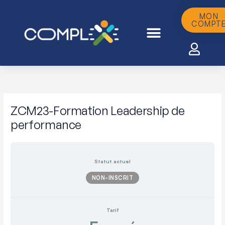
Aller
au
MON
COMPT
contenu
ZCM23-Formation Leadership de
performance
Statut actuel
NON-INSCRIT
Tarif