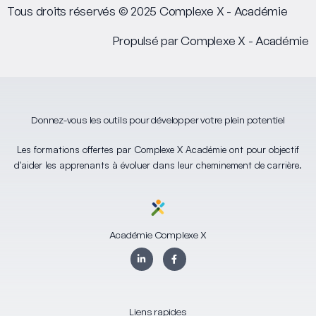
Tous droits réservés © 2025 Complexe X - Académie
Propulsé par Complexe X - Académie
Donnez-vous les outils pour développer votre plein potentiel
Les formations offertes par Complexe X Académie ont pour objectif
d'aider les apprenants à évoluer dans leur cheminement de carrière.
Académie Complexe X
L
F
i
a
n
c
k
e
e
b
d
o
i
o
Liens rapides
n
k