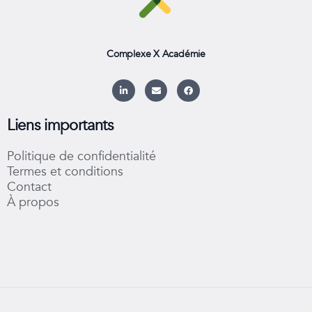
Complexe X Académie
L
E
F
i
n
a
n
v
c
k
e
e
e
l
b
Liens importants
d
o
o
i
p
o
n
e
k
Politique de confidentialité
-
i
Termes et conditions
n
Contact
À propos