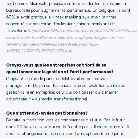
Tout comme Microsoft, plusieurs entreprises tentent de réduire la
bureaucratie pour augmenter la performance. En Belgique, ils sont
63% a avoir pratiqué le « task masking », « avoir l’air très
concentré sur son écran d’ordinateur, faisant semblant de
travailler ».
https://www.lalibre.be/economie/emploi/2025/05/20/faisan
semblant-de-travailler-la-moitie-des-employes-belges-sont-en-
fait-en-train-de-scroller-sur-les-reseaux-sociaux-
YUZBOGIJSFANPL5FJFXDU5ZHJA/
Croyez-vous que les entreprises ont tort de se
questionner sur la gestion et l’anti-performance?
L’enjeu n’est plus de parler de télétravail ou de mauvais
management. L’enjeu est l’essence même de l’évolution du rôle de
gestionnaire en entreprise; celui qui doit passer du « master
organisateur » au leader transformationnel.
Que s’attend-t-on des gestionnaires?
De faire la transition vers les compétences du futur. Pas le futur
dans 20 ans. Le futur qui est là à notre porte. Il est dit que d’ici 5
ans, les changements s’opérants en 1 an s’opéreront en 11 jours.