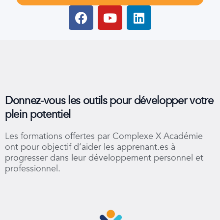
F
Y
L
a
o
i
c
u
n
e
t
k
b
u
e
o
b
d
o
e
i
k
n
Donnez-vous les outils pour développer votre
plein potentiel
Les formations offertes par Complexe X Académie
ont pour objectif d’aider les apprenant.es à
progresser dans leur développement personnel et
professionnel.