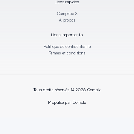
Liens rapides
n
k
-
-
i
f
Complexe X
n
À propos
Liens importants
Politique de confidentialité
Termes et conditions
Tous droits réservés © 2026 Complx
Propulsé par Complx