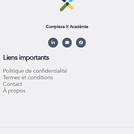
Complexe X Académie
L
E
F
i
n
a
n
v
c
k
e
e
e
l
b
Liens importants
d
o
o
i
p
o
n
e
k
Politique de confidentialité
-
i
Termes et conditions
n
Contact
À propos