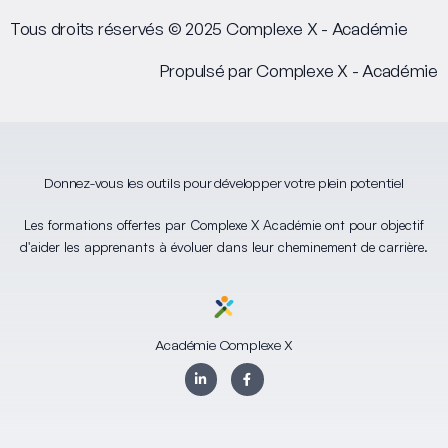
Tous droits réservés © 2025 Complexe X - Académie
Propulsé par Complexe X - Académie
Donnez-vous les outils pour développer votre plein potentiel
Les formations offertes par Complexe X Académie ont pour objectif
d'aider les apprenants à évoluer dans leur cheminement de carrière.
Académie Complexe X
L
F
i
a
n
c
k
e
e
b
d
o
i
o