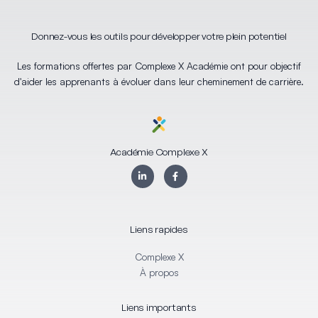
Donnez-vous les outils pour développer votre plein potentiel
Les formations offertes par Complexe X Académie ont pour objectif
d'aider les apprenants à évoluer dans leur cheminement de carrière.
Académie Complexe X
L
F
i
a
n
c
k
e
e
b
d
o
i
o
Liens rapides
n
k
-
-
i
f
Complexe X
n
À propos
Liens importants