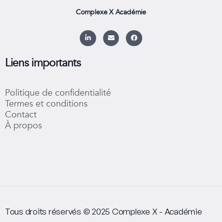
Complexe X Académie
L
E
F
i
n
a
n
v
c
k
e
e
e
l
b
Liens importants
d
o
o
i
p
o
n
e
k
-
Politique de confidentialité
i
n
Termes et conditions
Contact
À propos
Tous droits réservés © 2025 Complexe X - Académie